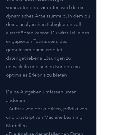
voranzutreiben. Geboten wird dir ein
dynamisches Arbeitsumfeld, in dem du
deine analytischen Fähigkeiten voll
ausschöpfen kannst. Du wirst Teil eines
engagierten Teams sein, das
gemeinsam daran arbeitet,
datengetriebene Lösungen zu
entwickeln und seinen Kunden ein
optimales Erlebnis zu bieten
Deine Aufgaben umfassen unter
anderem
- Aufbau von deskriptiven, prädiktiven
und präskriptiven Machine Learning
Modellen
- Die Analyse der anfallenden Daten