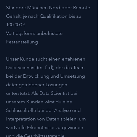
Standort: München Nord oder Remote
Gehalt: je nach Qualifikation bis zu
100.000 €
Vertragsform: unbefristete
Festanstellung
Unser Kunde sucht einen erfahrenen
Data Scientist (m, f, d), der das Team
bei der Entwicklung und Umsetzung
datengetriebener Lösungen
unterstützt. Als Data Scientist bei
unserem Kunden wirst du eine
Schlüsselrolle bei der Analyse und
Interpretation von Daten spielen, um
wertvolle Erkenntnisse zu gewinnen
und die Geschäftsstrategie