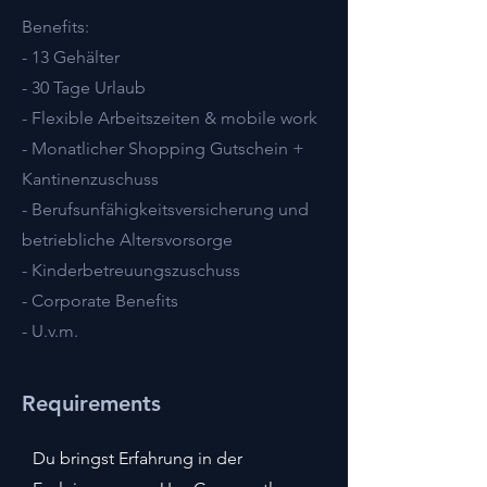
Benefits:
- 13 Gehälter
- 30 Tage Urlaub
- Flexible Arbeitszeiten & mobile work
- Monatlicher Shopping Gutschein +
Kantinenzuschuss
- Berufsunfähigkeitsversicherung und
betriebliche Altersvorsorge
- Kinderbetreuungszuschuss
- Corporate Benefits
- U.v.m.
Requirements
Du bringst Erfahrung in der