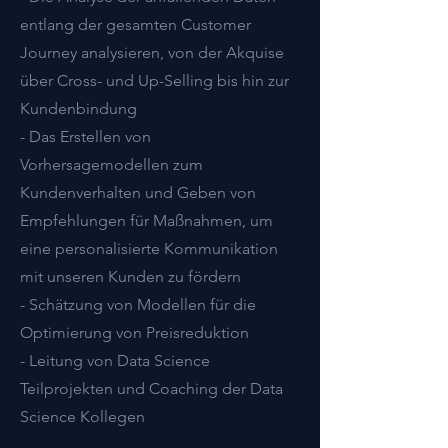
entlang der gesamten Customer
Journey analysieren, von der Akquise
über Cross- und Up-Selling bis hin zur
Kundenbindung
- Das Erstellen von
Vorhersagemodellen zum
Kundenverhalten und Geben von
Empfehlungen für Maßnahmen, um
eine personalisierte Kommunikation
mit unseren Kunden zu fördern
- Schätzung von Modellen für die
Optimierung von Preisreduktion
- Leitung von Data Science
Teilprojekten und Coaching der Data
Science Kollegen