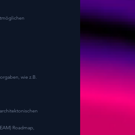
stmöglichen
orgaben, wie z.B.
 architektonischen
t (EAM) Roadmap,