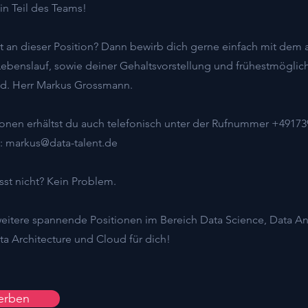
n Teil des Teams!
ert an dieser Position? Dann bewirb dich gerne einfach mit de
 Lebenslauf, sowie deiner Gehaltsvorstellung und frühestmögli
.Hd. Herr Markus Grossmann.
ionen erhältst du auch telefonisch unter der Rufnummer +4917
n:
markus@data-talent.de
sst nicht? Kein Problem.
eitere spannende Positionen im Bereich Data Science, Data Ana
a Architecture und Cloud für dich!
erben