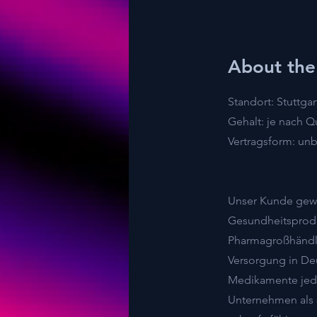
About the
Standort: Stuttgar
Gehalt: je nach Qu
Vertragsform: unb
Unser Kunde gewäh
Gesundheitsprodu
Pharmagroßhändle
Versorgung in Deu
Medikamente jeder
Unternehmen als s