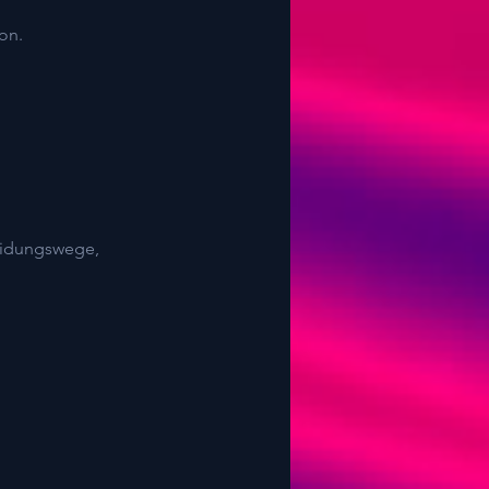
on.
eidungswege,