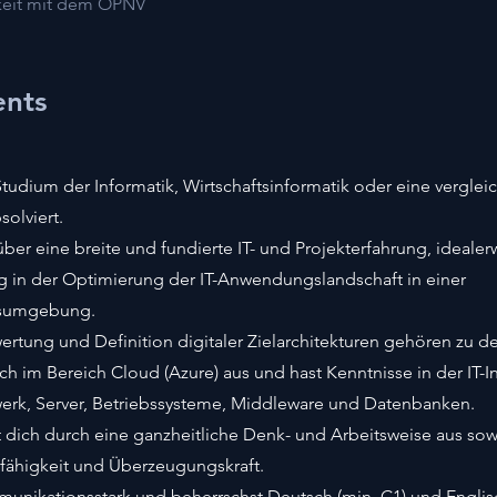
rkeit mit dem ÖPNV
ents
Studium der Informatik, Wirtschaftsinformatik oder eine verglei
olviert.
über eine breite und fundierte IT- und Projekterfahrung, idealer
ng in der Optimierung der IT-Anwendungslandschaft in einer
sumgebung.
ertung und Definition digitaler Zielarchitekturen gehören zu d
ch im Bereich Cloud (Azure) aus und hast Kenntnisse in der IT-Inf
zwerk, Server, Betriebssysteme, Middleware und Datenbanken.
 dich durch eine ganzheitliche Denk- und Arbeitsweise aus so
fähigkeit und Überzeugungskraft.
munikationsstark und beherrschst Deutsch (min. C1) und Englis