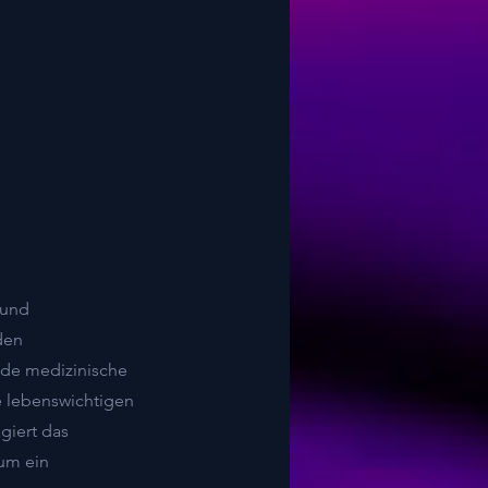
 und
den
nde medizinische
e lebenswichtigen
giert das
 um ein