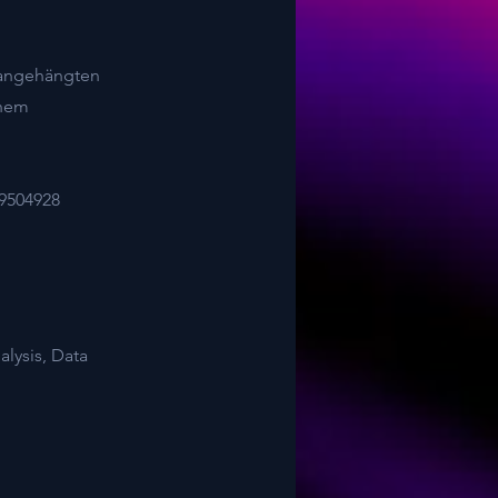
m angehängten
chem
39504928
lysis, Data