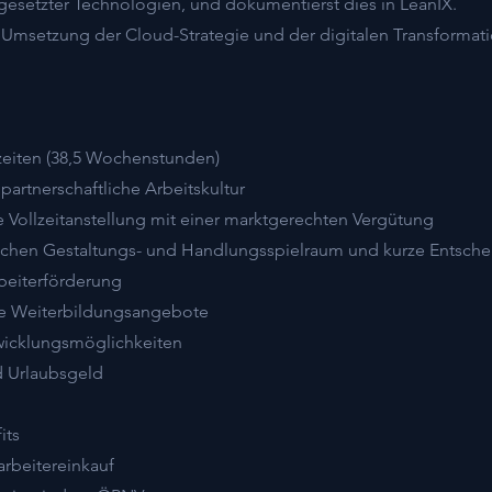
ngesetzter Technologien, und dokumentierst dies in LeanIX.
er Umsetzung der Cloud-Strategie und der digitalen Transformati
szeiten (38,5 Wochenstunden)
partnerschaftliche Arbeitskultur
te Vollzeitanstellung mit einer marktgerechten Vergütung
ichen Gestaltungs- und Handlungsspielraum und kurze Entsch
rbeiterförderung
rne Weiterbildungsangebote
twicklungsmöglichkeiten
d Urlaubsgeld
its
arbeitereinkauf