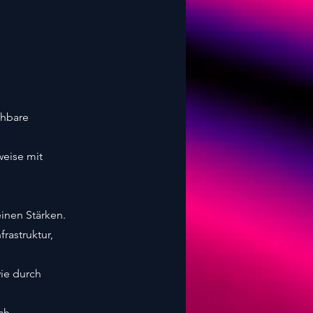
chbare
weise mit
einen Stärken.
rastruktur,
wie durch
ch