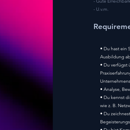
- Gute Erreichba
- U.v.m.
Requirem
• Du hast ein 
Ausbildung abs
• Du verfügst 
Praxiserfahru
Unternehmen
• Analyse, Bew
• Du kennst di
wie z. B. Net
• Du zeichnest
Begeisterungs
• Du bist Kom