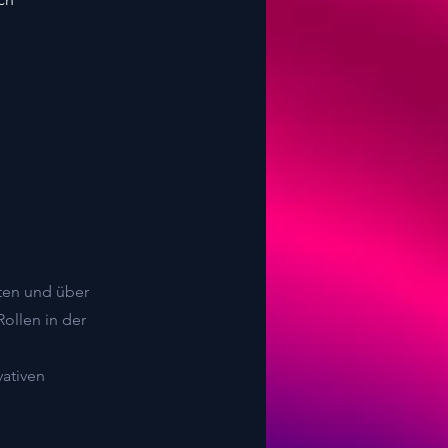
rten und über
ollen in der
vativen