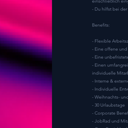
einschließlich ei
- Du hilfst bei d
Benefits:
- Flexible Arbeit
- Eine offene und 
- Eine unbefriste
- Einen umfangre
individuelle Mita
- Interne & exte
- Individuelle En
- Weihnachts- un
- 30 Urlaubstage
- Corporate Benef
- JobRad und Mit