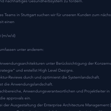
und nachhaltiges Gesundheitssystem zu fördern.
des Teams in Stuttgart suchen wir für unseren Kunden zum näch
eit einen
t (m/w/d)
umfassen unter anderem:
e Anwendungsarchitekturen unter Berücksichtigung der Konzernv
trategie“ und erstellst High Level Designs.
tektur-Reviews durch und optimierst die Systemlandschaft.
st die Anwendungslandschaft.
Fachbereiche, Anwendungsverantwortlichen und Projektleiter in
die approvals ein.
 bei der Ausgestaltung der Enterprise Architecture Managemen