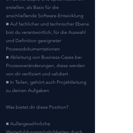
erstellen, als Basis für die
anschließende Software-Entwicklung
■ Auf fachlicher und technischer Ebene
bist du verantwortlich, für die Auswahl
und Definition geeigneter
Prozessdokumentationen
■ Ableitung von Business-Cases bei
Prozessveränderungen, diese werden
von dir verifiziert und validiert
■ In Teilen, gehört auch Projektleitung
zu deinen Aufgaben
Was bietet dir diese Position?
■ Außergewöhnliche
Weiterbildungsmöglichkeiten durch