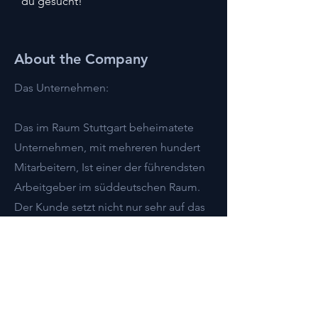
du gesucht!
About the Company
Das Unternehmen:
Das im Raum Stuttgart beheimatete
Unternehmen, mit mehreren hundert
Mitarbeitern, Ist einer der führendsten
Arbeitgeber im süddeutschen Raum.
Der Kunde setzt nicht nur sehr auf das
Thema Nachhaltigkeit, sondern
gleichermaßen auf die Zufriedenheit
seiner Mitarbeiter: Gleitzeit, flexible
Arbeitszeiten sowie kontinuierliche
Weiterbildungen werden hier absolut