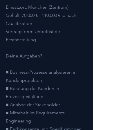
Einsatzort: München (Zentrum)
Gehalt: 70.000 € - 110.000 € je nach
Qualifikation
Vertragsform: Unbefristete
Festanstellung
Deine Aufgaben?
■ Business-Prozesse analysieren in
Kundenprojekten
■ Beratung der Kunden in
Prozessgestaltung
■ Analyse der Stakeholder
■ Mitarbeit im Requirements
Engineering
■ Fachkonzepte und Spezifikationen