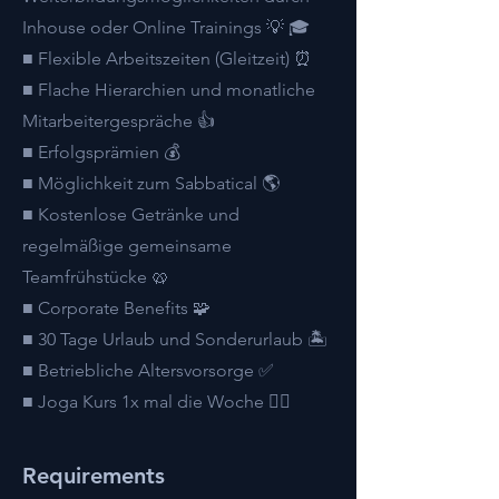
Inhouse oder Online Trainings 💡 🎓
■ Flexible Arbeitszeiten (Gleitzeit) ⏰
■ Flache Hierarchien und monatliche
Mitarbeitergespräche 👍
■ Erfolgsprämien 💰
■ Möglichkeit zum Sabbatical 🌎
■ Kostenlose Getränke und
regelmäßige gemeinsame
Teamfrühstücke 🥨
■ Corporate Benefits 🧩
■ 30 Tage Urlaub und Sonderurlaub 🏝
■ Betriebliche Altersvorsorge ✅
■ Joga Kurs 1x mal die Woche 🧘‍♀️
Requirements